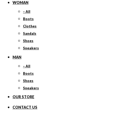
WOMAN
– All
Boots
Clothes
Sandals
Shoes
Sneakers
MAN
– All
Boots
Shoes
Sneakers
OUR STORE
CONTACT US