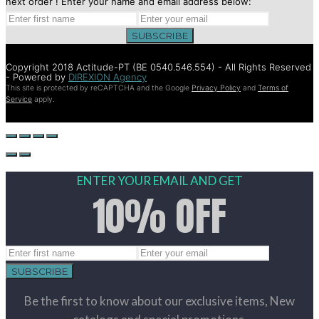
next order ! Enter your name and email address below:
SUBSCRIBE
Copyright 2018 Actitude-PT (BE 0540.546.554) - All Rights Reserved
- Powered by
DIREXION Agency
This site is protected by reCAPTCHA and the Google
Privacy Policy
and
Terms of
Service
apply.
ENTER YOUR EMAIL AND GET
10% OFF
SUBSCRIBE
Be the first to know about our exclusive items, New