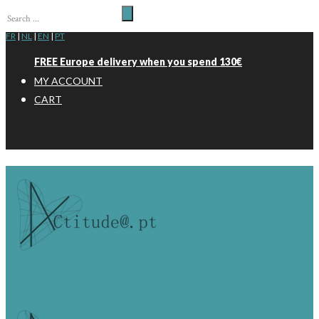
FR
|
NL
|
EN
|
PT
FREE Europe delivery when you spend 130€
MY ACCOUNT
CART
Cart