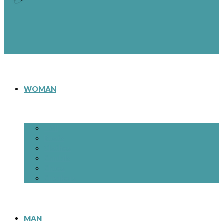
WOMAN
– All
Boots
Clothes
Sandals
Shoes
Sneakers
MAN