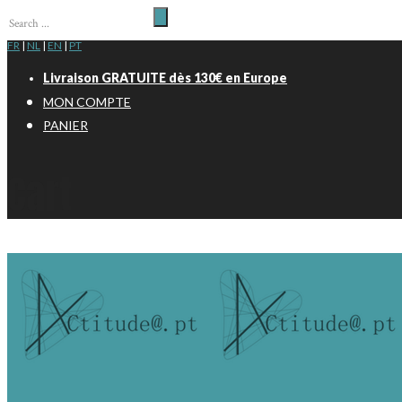
FR
|
NL
|
EN
|
PT
Livraison GRATUITE dès 130€ en Europe
MON COMPTE
PANIER
Cart