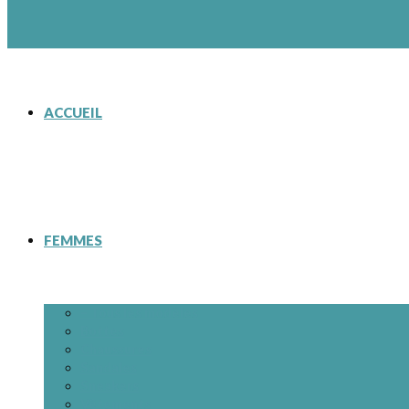
ACCUEIL
FEMMES
– Tous les modèles
Bottes
Chaussures
Sandales
Sneakers
Vêtements