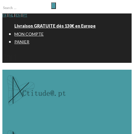
FR
|
NL
|
EN
|
PT
Livraison GRATUITE dès 130€ en Europe
MON COMPTE
PANIER
Cart