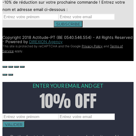
-10% de réduction sur votre prochaine commande ! Entrez votre
nom et adresse email ci-dessous :
SUBSCRIBE
Copyright 2018 Actitude-PT (BE 0540.546.554) - All Rights Reserved
- Powered by
DIREXION Agency
This site is protected by reCAPTCHA and the Google
Privacy Policy
and
Terms of
Service
apply.
ENTER YOUR EMAIL AND GET
10% OFF
VALIDER