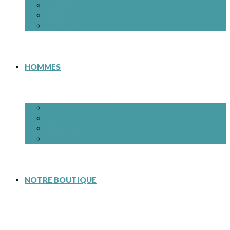
Sandales
Sneakers
Vêtements
HOMMES
– Tous les modèles
Bottes
Chaussures
Sneakers
NOTRE BOUTIQUE