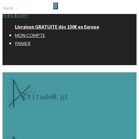
FR
|
NL
|
EN
|
PT
Livraison GRATUITE dès 130€ en Europe
MON COMPTE
PANIER
Cart