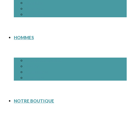
Sandales
Sneakers
Vêtements
HOMMES
– Tous les modèles
Bottes
Chaussures
Sneakers
NOTRE BOUTIQUE