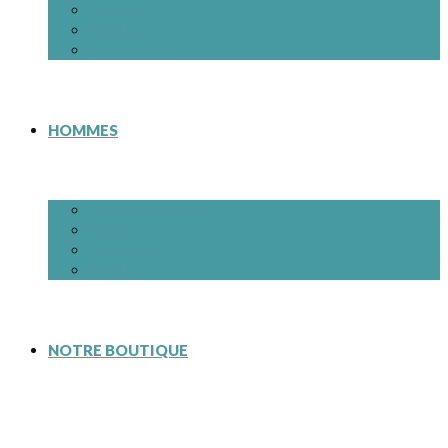
Sandales
Sneakers
Vêtements
HOMMES
– Tous les modèles
Bottes
Chaussures
Sneakers
NOTRE BOUTIQUE