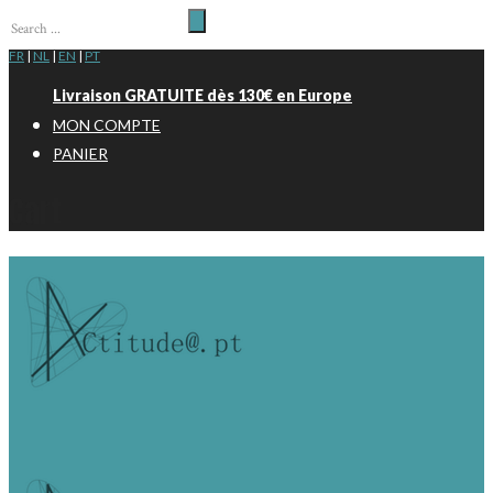
FR
|
NL
|
EN
|
PT
Livraison GRATUITE dès 130€ en Europe
MON COMPTE
PANIER
Cart