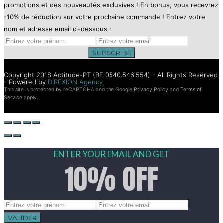
promotions et des nouveautés exclusives ! En bonus, vous recevrez
-10% de réduction sur votre prochaine commande ! Entrez votre
nom et adresse email ci-dessous :
SUBSCRIBE
Copyright 2018 Actitude-PT (BE 0540.546.554) - All Rights Reserved
- Powered by
DIREXION Agency
This site is protected by reCAPTCHA and the Google
Privacy Policy
and
Terms of
Service
apply.
ENTER YOUR EMAIL AND GET
10% OFF
VALIDER