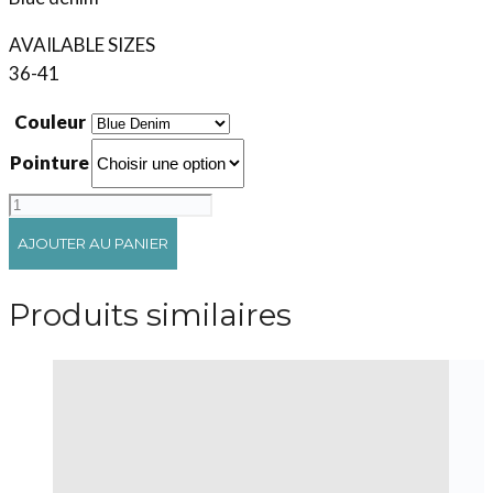
AVAILABLE SIZES
36-41
Couleur
Pointure
quantité
de
AJOUTER AU PANIER
Isla
Produits similaires