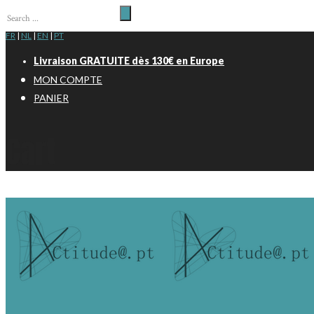
FR
|
NL
|
EN
|
PT
Livraison GRATUITE dès 130€ en Europe
MON COMPTE
PANIER
Cart