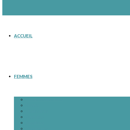
ACCUEIL
FEMMES
– Tous les modèles
Bottes
Chaussures
Sandales
Sneakers
Vêtements