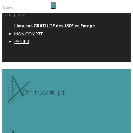
FR
|
NL
|
EN
|
PT
Livraison GRATUITE dès 130€ en Europe
MON COMPTE
PANIER
Cart