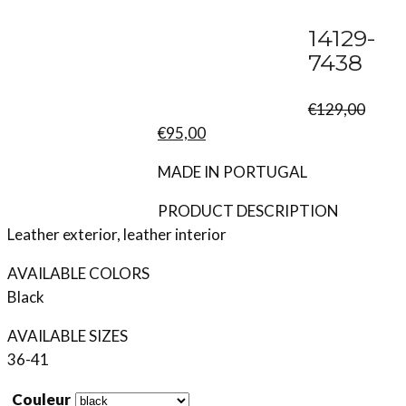
14129-
7438
€
129,00
Le
Le
€
95,00
prix
prix
MADE IN PORTUGAL
initial
actuel
était :
est :
PRODUCT DESCRIPTION
€129,00.
€95,00.
Leather exterior, leather interior
AVAILABLE COLORS
Black
AVAILABLE SIZES
36-41
Couleur