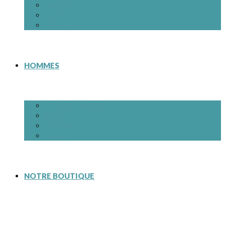
Sandales
Sneakers
Vêtements
HOMMES
– Tous les modèles
Bottes
Chaussures
Sneakers
NOTRE BOUTIQUE